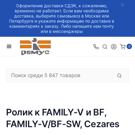
Оформление доставки СДЭК, к сожалению,
временно не работает. Если вам необходима
доставка, выберите самовывоз в Москве или
Петербурге и укажите информацию по доставке в
комментариях к заказу. Либо напишите нам почту
или в мессенджеры
0
Ролик к FAMILY-V и BF,
FAMILY-V/BF-SW, Cezares