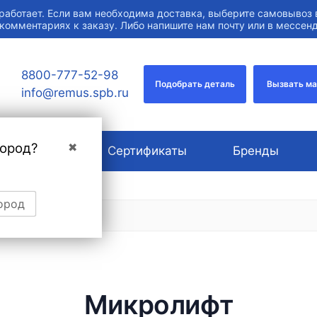
работает. Если вам необходима доставка, выберите самовывоз 
 комментариях к заказу. Либо напишите нам почту или в мессе
8800-777-52-98
Подобрать деталь
Вызвать м
info@remus.spb.ru
город?
✖
О компании
Сертификаты
Бренды
ород
Микролифт