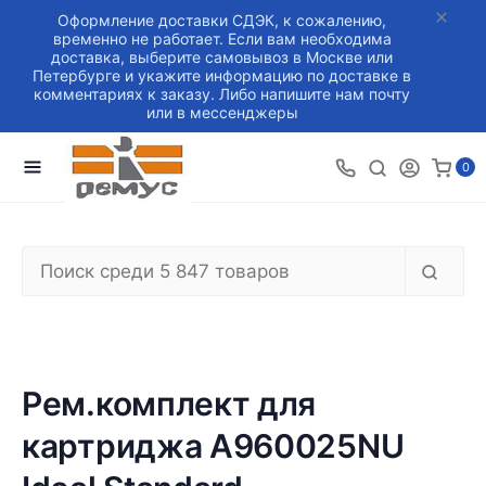
Оформление доставки СДЭК, к сожалению,
временно не работает. Если вам необходима
доставка, выберите самовывоз в Москве или
Петербурге и укажите информацию по доставке в
комментариях к заказу. Либо напишите нам почту
или в мессенджеры
0
Рем.комплект для
картриджа A960025NU