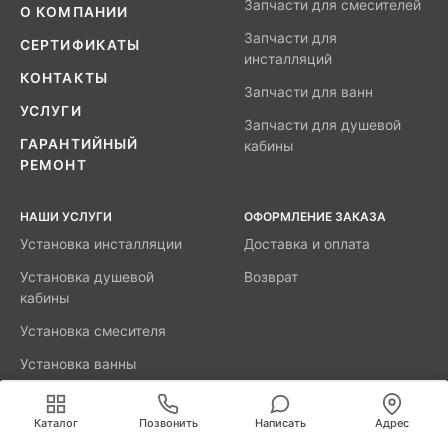
Запчасти для смесителей
О КОМПАНИИ
Запчасти для
СЕРТИФИКАТЫ
инсталляций
КОНТАКТЫ
Запчасти для ванн
УСЛУГИ
Запчасти для душевой
ГАРАНТИЙНЫЙ
кабины
РЕМОНТ
НАШИ УСЛУГИ
ОФОРМЛЕНИЕ ЗАКАЗА
Установка инсталляции
Доставка и оплата
Установка душевой
Возврат
кабины
Установка смесителя
Установка ванны
акриловой
Мы используем cookies для быстрой и удобной
работы сайта. Продолжая пользоваться сайтом, вы
Каталог
Позвонить
Написать
Адрес
принимаете условия
обработки персональных данных
.
8800-777-52-98