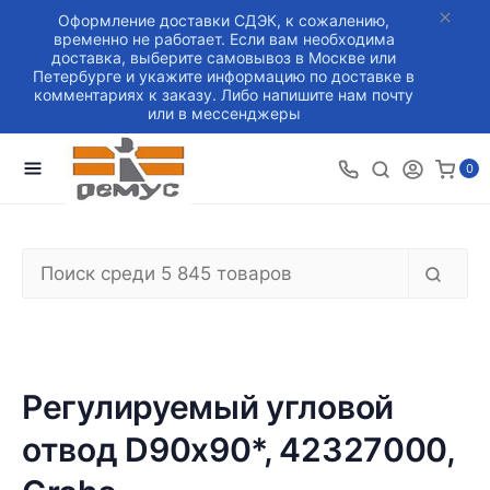
Оформление доставки СДЭК, к сожалению,
временно не работает. Если вам необходима
доставка, выберите самовывоз в Москве или
Петербурге и укажите информацию по доставке в
комментариях к заказу. Либо напишите нам почту
или в мессенджеры
0
Регулируемый угловой
отвод D90x90*, 42327000,