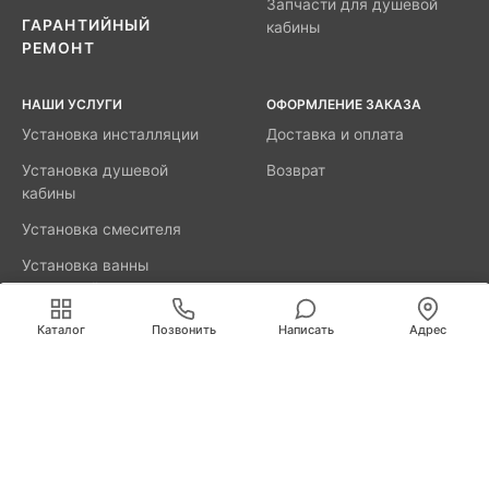
Запчасти для душевой
ГАРАНТИЙНЫЙ
кабины
РЕМОНТ
НАШИ УСЛУГИ
ОФОРМЛЕНИЕ ЗАКАЗА
Установка инсталляции
Доставка и оплата
Установка душевой
Возврат
кабины
Установка смесителя
Установка ванны
акриловой
Мы используем cookies для быстрой и удобной
работы сайта. Продолжая пользоваться сайтом, вы
Каталог
Позвонить
Написать
Адрес
принимаете условия
обработки персональных данных
.
8800-777-52-98
Вызвать мастера
Калининград
Свердлова, д. 29А
info@remus.spb.ru