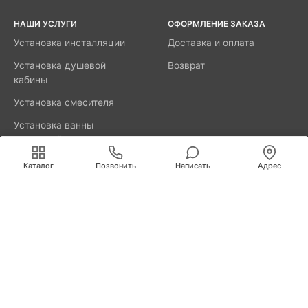
НАШИ УСЛУГИ
ОФОРМЛЕНИЕ ЗАКАЗА
Установка инсталляции
Доставка и оплата
Установка душевой
Возврат
кабины
Установка смесителя
Установка ванны
акриловой
Мы используем cookies для быстрой и удобной
работы сайта. Продолжая пользоваться сайтом, вы
Каталог
Позвонить
Написать
Адрес
принимаете условия
обработки персональных данных
.
8800-777-52-98
Вызвать мастера
Калининград
Свердлова, д. 29А
info@remus.spb.ru