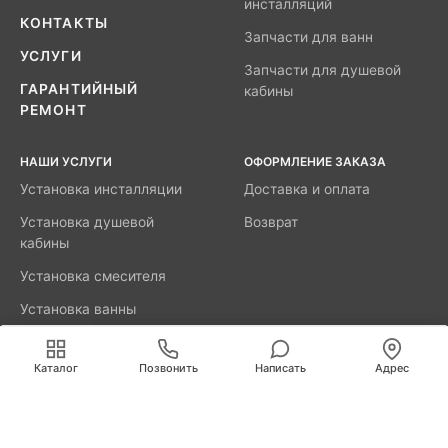
инсталляций
КОНТАКТЫ
Запчасти для ванн
УСЛУГИ
Запчасти для душевой
ГАРАНТИЙНЫЙ
кабины
РЕМОНТ
НАШИ УСЛУГИ
ОФОРМЛЕНИЕ ЗАКАЗА
Установка инсталляции
Доставка и оплата
Установка душевой
Возврат
кабины
Установка смесителя
Установка ванны
акриловой
Мы используем cookies для быстрой и удобной
работы сайта. Продолжая пользоваться сайтом, вы
Каталог
Позвонить
Написать
Адрес
принимаете условия
обработки персональных данных
.
8800-777-52-98
Вызвать мастера
Калининград