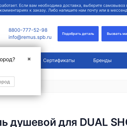
работает. Если вам необходима доставка, выберите самовывоз 
 комментариях к заказу. Либо напишите нам почту или в мессе
8800-777-52-98
Подобрать деталь
Вызвать м
info@remus.spb.ru
город?
✖
О компании
Сертификаты
Бренды
ород
ль душевой для DUAL S