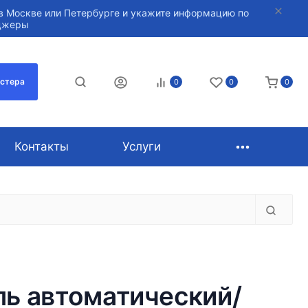
в Москве или Петербурге и укажите информацию по
нджеры
астера
0
0
0
Контакты
Услуги
ь автоматический/