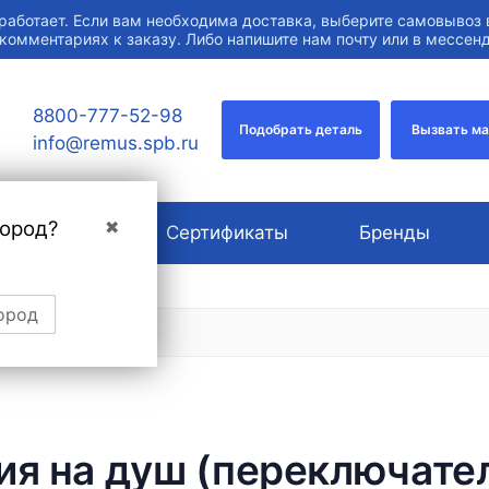
работает. Если вам необходима доставка, выберите самовывоз 
 комментариях к заказу. Либо напишите нам почту или в мессе
8800-777-52-98
Подобрать деталь
Вызвать м
info@remus.spb.ru
город?
✖
О компании
Сертификаты
Бренды
ород
я на душ (переключател