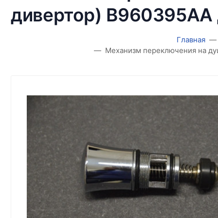
дивертор) B960395AA д
Главная
Механизм переключения на душ