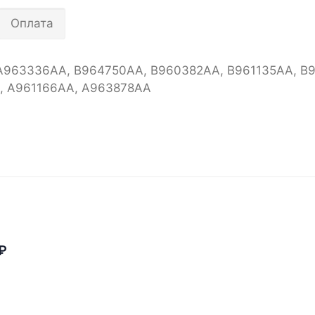
Оплата
A963336AA, B964750AA, B960382AA, B961135AA, B
, A961166AA, A963878AA
₽