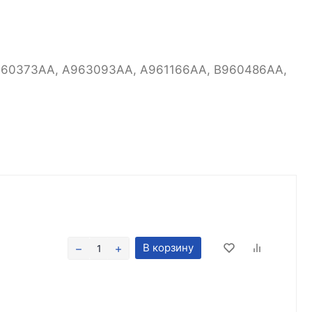
960373AA, A963093AA, A961166AA, B960486AA,
В корзину