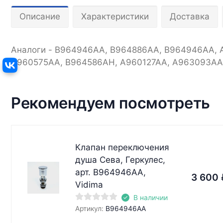
Описание
Характеристики
Доставка
Аналоги - B964946AA, B964886AA, B964946AA, 
A960575AA, B964586AH, A960127AA, A963093AA
Рекомендуем посмотреть
Клапан переключения
душа Сева, Геркулес,
арт. B964946AA,
3 600
Vidima
В наличии
Артикул:
B964946AA