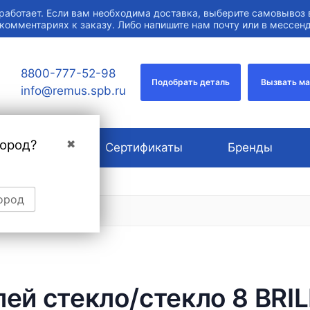
работает. Если вам необходима доставка, выберите самовывоз 
 комментариях к заказу. Либо напишите нам почту или в мессе
8800-777-52-98
Подобрать деталь
Вызвать м
info@remus.spb.ru
город?
✖
О компании
Сертификаты
Бренды
ород
ей стекло/стекло 8 BRI