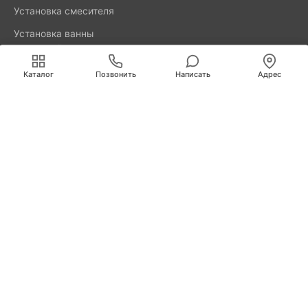
Установка смесителя
Установка ванны
акриловой
Мы используем cookies для быстрой и удобной
работы сайта. Продолжая пользоваться сайтом, вы
Каталог
Позвонить
Написать
Адрес
принимаете условия
обработки персональных данных
.
8800-777-52-98
Вызвать мастера
Калининград
Свердлова, д. 29А
info@remus.spb.ru
Информация, представленная на сайте, не является
публичной офертой.