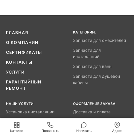
КАТЕГОРИИ.
ГЛАВНАЯ
Запчасти для смесителей
О КОМПАНИИ
Запчасти для
СЕРТИФИКАТЫ
инсталляций
КОНТАКТЫ
Запчасти для ванн
УСЛУГИ
Запчасти для душевой
ГАРАНТИЙНЫЙ
кабины
РЕМОНТ
НАШИ УСЛУГИ
ОФОРМЛЕНИЕ ЗАКАЗА
Установка инсталляции
Доставка и оплата
Мы используем cookies для быстрой и удобной
Установка душевой
Возврат
работы сайта. Продолжая пользоваться сайтом, вы
кабины
Каталог
Позвонить
Написать
Адрес
принимаете условия
обработки персональных данных
.