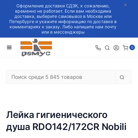
Оформление доставки СДЭК, к сожалению,
временно не работает. Если вам необходима
доставка, выберите самовывоз в Москве или
Петербурге и укажите информацию по доставке в
комментариях к заказу. Либо напишите нам почту
или в мессенджеры
0
Лейка гигиенического
душа RDO142/172CR Nobili