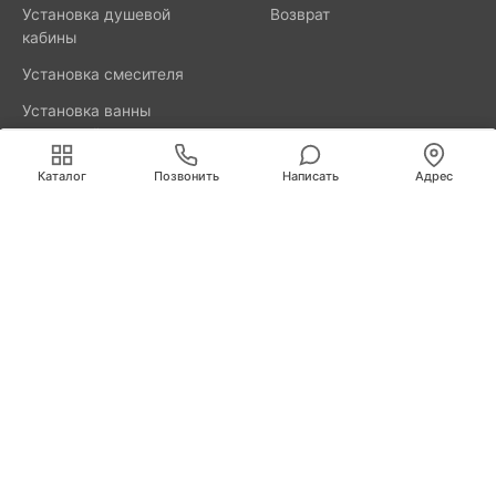
Установка душевой
Возврат
кабины
Установка смесителя
Установка ванны
акриловой
Мы используем cookies для быстрой и удобной
работы сайта. Продолжая пользоваться сайтом, вы
Каталог
Позвонить
Написать
Адрес
принимаете условия
обработки персональных данных
.
8800-777-52-98
Вызвать мастера
Калининград
Свердлова, д. 29А
info@remus.spb.ru
Информация, представленная на сайте, не является