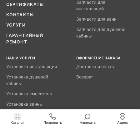
Запчасти для
СЕРТИФИКАТЫ
инсталляций
КОНТАКТЫ
Запчасти для ванн
УСЛУГИ
Запчасти для душевой
ГАРАНТИЙНЫЙ
кабины
РЕМОНТ
НАШИ УСЛУГИ
ОФОРМЛЕНИЕ ЗАКАЗА
Установка инсталляции
Доставка и оплата
Установка душевой
Возврат
кабины
Установка смесителя
Установка ванны
акриловой
Мы используем cookies для быстрой и удобной
работы сайта. Продолжая пользоваться сайтом, вы
Каталог
Позвонить
Написать
Адрес
принимаете условия
обработки персональных данных
.
8800-777-52-98
Вызвать мастера