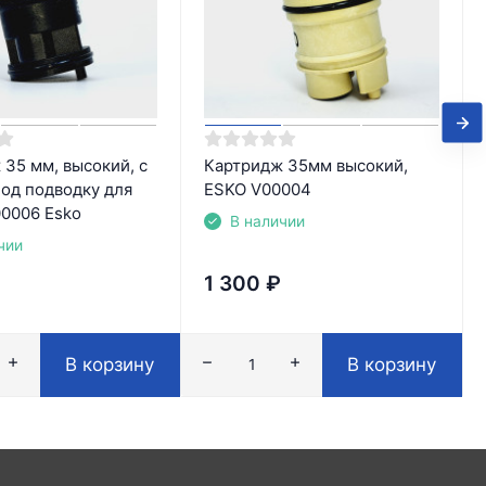
35 мм, высокий, с
Картридж 35мм высокий,
под подводку для
ESKO V00004
00006 Esko
В наличии
чии
1 300
₽
В корзину
В корзину