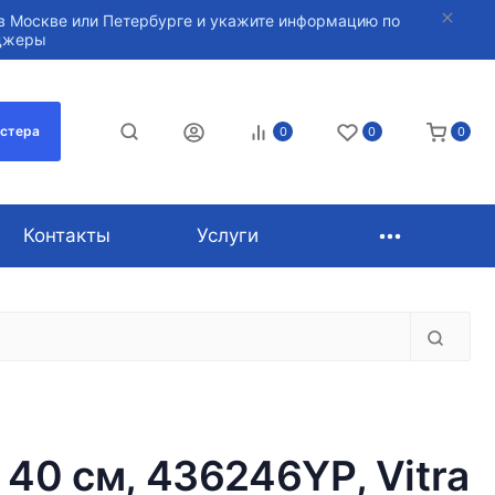
в Москве или Петербурге и укажите информацию по
нджеры
астера
0
0
0
Контакты
Услуги
40 см, 436246YP, Vitra