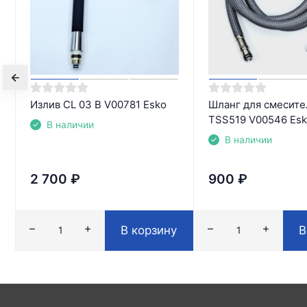
Излив CL 03 B V00781 Esko
Шланг для смесите
TSS519 V00546 Es
В наличии
В наличии
2 700
₽
900
₽
В корзину
В