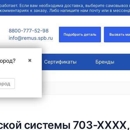
работает. Если вам необходима доставка, выберите самовывоз 
 комментариях к заказу. Либо напишите нам почту или в мессе
8800-777-52-98
Подобрать деталь
Вызвать м
info@remus.spb.ru
город?
✖
О компании
Сертификаты
Бренды
ород
кой системы 703-ХХХХ, 