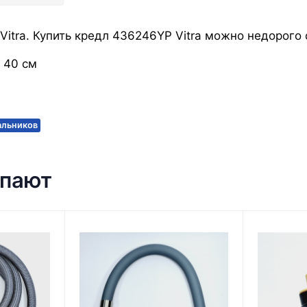
itra. Купить кредл 436246YP Vitra можно недорого с
 40 см
альников
упают