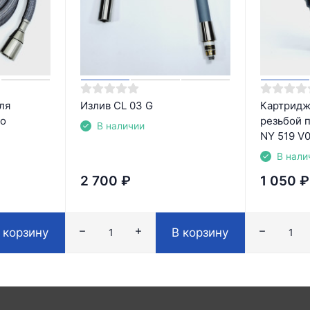
ля
Излив CL 03 G
Картридж 
ko
резьбой 
В наличии
NY 519 V
В нали
2 700
₽
1 050
₽
 корзину
В корзину