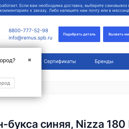
работает. Если вам необходима доставка, выберите самовывоз 
 комментариях к заказу. Либо напишите нам почту или в мессе
8800-777-52-98
Подобрать деталь
Вызвать м
info@remus.spb.ru
город?
✖
О компании
Сертификаты
Бренды
ород
-букса синяя, Nizza 180