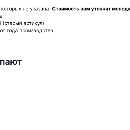
 которых не указана.
С
тоимость вам уточнит менед
а
 (старый артикул)
от года производства
упают