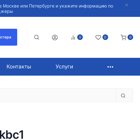
в Москве или Петербурге и укажите информацию по
нджеры
астера
0
0
0
Контакты
Услуги
 kbc1