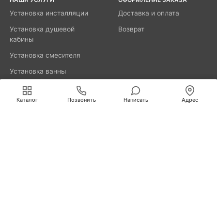
Установка инсталляции
Доставка и оплата
Установка душевой
Возврат
кабины
Установка смесителя
Установка ванны
акриловой
Мы используем cookies для быстрой и удобной
работы сайта. Продолжая пользоваться сайтом, вы
Каталог
Позвонить
Написать
Адрес
принимаете условия
обработки персональных данных
.
8800-777-52-98
Вызвать мастера
Калининград
Свердлова, д. 29А
info@remus.spb.ru