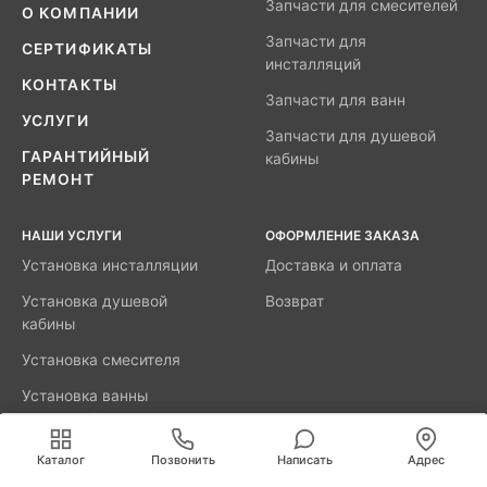
Запчасти для смесителей
О КОМПАНИИ
Запчасти для
СЕРТИФИКАТЫ
инсталляций
КОНТАКТЫ
Запчасти для ванн
УСЛУГИ
Запчасти для душевой
ГАРАНТИЙНЫЙ
кабины
РЕМОНТ
НАШИ УСЛУГИ
ОФОРМЛЕНИЕ ЗАКАЗА
Установка инсталляции
Доставка и оплата
Установка душевой
Возврат
кабины
Установка смесителя
Установка ванны
акриловой
Мы используем cookies для быстрой и удобной
работы сайта. Продолжая пользоваться сайтом, вы
Каталог
Позвонить
Написать
Адрес
принимаете условия
обработки персональных данных
.
8800-777-52-98