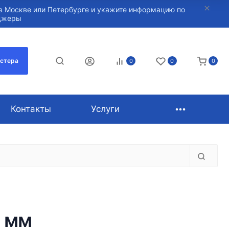
в Москве или Петербурге и укажите информацию по
нджеры
астера
0
0
0
Контакты
Услуги
 мм