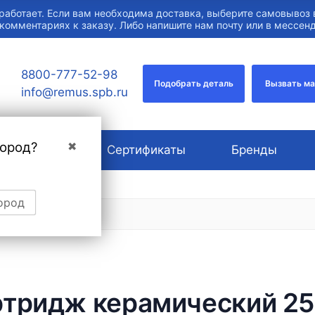
работает. Если вам необходима доставка, выберите самовывоз 
 комментариях к заказу. Либо напишите нам почту или в мессе
8800-777-52-98
Подобрать деталь
Вызвать м
info@remus.spb.ru
город?
✖
О компании
Сертификаты
Бренды
ород
ртридж керамический 25