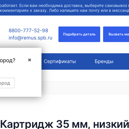
работает. Если вам необходима доставка, выберите самовывоз 
 комментариях к заказу. Либо напишите нам почту или в мессе
8800-777-52-98
Подобрать деталь
Вызвать м
info@remus.spb.ru
город?
✖
О компании
Сертификаты
Бренды
ород
Картридж 35 мм, низки