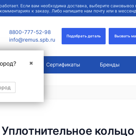
работает. Если вам необходима доставка, выберите самовывоз 
 комментариях к заказу. Либо напишите нам почту или в мессе
8800-777-52-98
Подобрать деталь
Вызвать м
info@remus.spb.ru
город?
✖
О компании
Сертификаты
Бренды
ород
Уплотнительное кольцо