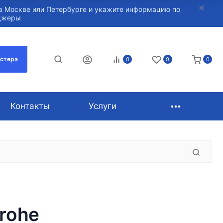
в Москве или Петербурге и укажите информацию по
нджеры
астера
0
0
0
Контакты
Услуги
rohe