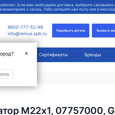
работает. Если вам необходима доставка, выберите самовывоз 
 комментариях к заказу. Либо напишите нам почту или в мессе
8800-777-52-98
Подобрать деталь
Вызвать м
info@remus.spb.ru
город?
✖
О компании
Сертификаты
Бренды
ород
атор M22x1, 07757000, G