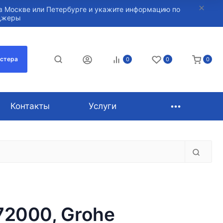
в Москве или Петербурге и укажите информацию по
нджеры
астера
0
0
0
Контакты
Услуги
72000, Grohe