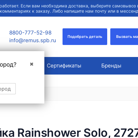
работает. Если вам необходима доставка, выберите самовывоз 
 комментариях к заказу. Либо напишите нам почту или в мессе
8800-777-52-98
Подобрать деталь
Вызвать м
info@remus.spb.ru
город?
✖
О компании
Сертификаты
Бренды
ород
ка Rainshower Solo, 272