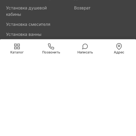
Установка душевой
Возврат
кабины
Установка смесителя
Установка ванны
акриловой
Мы используем cookies для быстрой и удобной
работы сайта. Продолжая пользоваться сайтом, вы
Каталог
Позвонить
Написать
Адрес
принимаете условия
обработки персональных данных
.
8800-777-52-98
Вызвать мастера
Калининград
Свердлова, д. 29А
info@remus.spb.ru