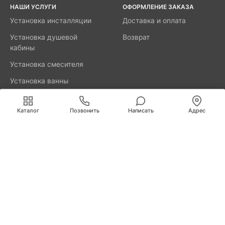
НАШИ УСЛУГИ
ОФОРМЛЕНИЕ ЗАКАЗА
Установка инсталляции
Доставка и оплата
Установка душевой
Возврат
кабины
Установка смесителя
Установка ванны
акриловой
Мы используем cookies для быстрой и удобной
работы сайта. Продолжая пользоваться сайтом, вы
Каталог
Позвонить
Написать
Адрес
принимаете условия
обработки персональных данных
.
8800-777-52-98
Вызвать мастера
Калининград
Свердлова, д. 29А
info@remus.spb.ru