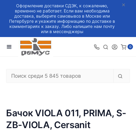
Оформление доставки СДЭК, к сожалению,
временно не работает. Если вам необходима
доставка, выберите самовывоз в Москве или
Петербурге и укажите информацию по доставке в
комментариях к заказу. Либо напишите нам почту
или в мессенджеры
0
Бачок VIOLA 011, PRIMA, S-
ZB-VIOLA, Cersanit