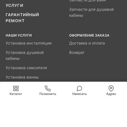
Запчасти для ванн
УСЛУГИ
Запчасти для душевой
ГАРАНТИЙНЫЙ
кабины
РЕМОНТ
НАШИ УСЛУГИ
ОФОРМЛЕНИЕ ЗАКАЗА
Установка инсталляции
Доставка и оплата
Установка душевой
Возврат
кабины
Установка смесителя
Установка ванны
акриловой
Мы используем cookies для быстрой и удобной
работы сайта. Продолжая пользоваться сайтом, вы
Каталог
Позвонить
Написать
Адрес
принимаете условия
обработки персональных данных
.
8800-777-52-98
Вызвать мастера
Калининград
Свердлова, д. 29А
info@remus.spb.ru