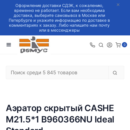
Оформление доставки СДЭК, к сожалению,
временно не работает. Если вам необходима
доставка, выберите самовывоз в Москве или
Петербурге и укажите информацию по доставке в
комментариях к заказу. Либо напишите нам почту
или в мессенджеры
0
Аэратор скрытый CASHE
M21.5*1 B960366NU Ideal