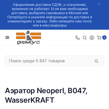
Оформление доставки СДЭК, к сожалению,
временно не работает. Если вам необходима
доставка, выберите самовывоз в Москве или
Петербурге и укажите информацию по доставке в
комментариях к заказу. Либо напишите нам почту
или в мессенджеры
0
Аэратор Neoperl, B047,
WasserKRAFT