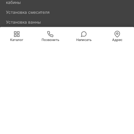
кабины
Установка смесителя
Установка ванны
акриловой
Мы используем cookies для быстрой и удобной
работы сайта. Продолжая пользоваться сайтом, вы
Каталог
Позвонить
Написать
Адрес
принимаете условия
обработки персональных данных
.
8800-777-52-98
Вызвать мастера
Калининград
Свердлова, д. 29А
info@remus.spb.ru
Информация, представленная на сайте, не является
публичной офертой.