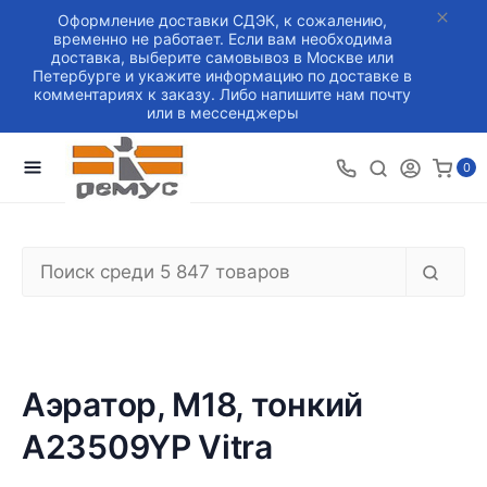
Оформление доставки СДЭК, к сожалению,
временно не работает. Если вам необходима
доставка, выберите самовывоз в Москве или
Петербурге и укажите информацию по доставке в
комментариях к заказу. Либо напишите нам почту
или в мессенджеры
0
Аэратор, М18, тонкий
A23509YP Vitra