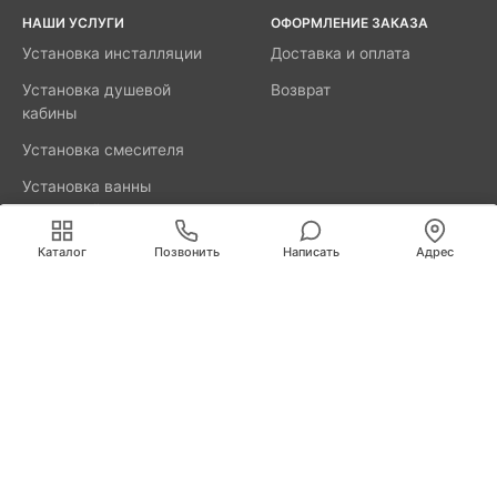
НАШИ УСЛУГИ
ОФОРМЛЕНИЕ ЗАКАЗА
Установка инсталляции
Доставка и оплата
Установка душевой
Возврат
кабины
Установка смесителя
Установка ванны
акриловой
Мы используем cookies для быстрой и удобной
работы сайта. Продолжая пользоваться сайтом, вы
Каталог
Позвонить
Написать
Адрес
принимаете условия
обработки персональных данных
.
8800-777-52-98
Вызвать мастера
Калининград
Свердлова, д. 29А
info@remus.spb.ru